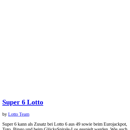
Super 6 Lotto
by
Lotto Team
Super 6 kann als Zusatz bei Lotto 6 aus 49 sowie beim Eurojackpot,
Toto, Bingo und beim GlücksSpirale-Los gespielt werden. Wie auch