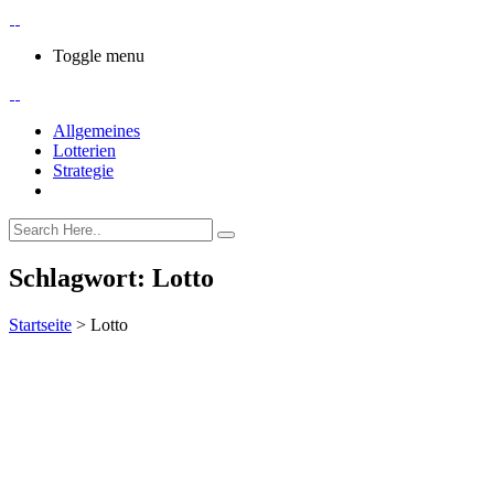
Toggle menu
Allgemeines
Lotterien
Strategie
Schlagwort:
Lotto
Startseite
>
Lotto