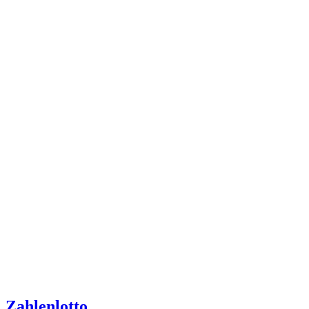
Zahlenlotto