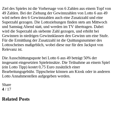
Ziel des Spieles ist die Vorhersage von 6 Zahlen aus einem Topf von
49 Zahlen. Bei der Ziehung der Gewinnzahlen von Lotto 6 aus 49
wird neben den 6 Gewinnzahlen auch eine Zusatzzahl und eine
Superzahl gezogen. Die Lottoziehungen finden stets am Mittwoch
und Samstag Abend statt, und werden im TV übertragen. Dabei
wird die Superzahl als siebente Zahl gezogen, und erhöht bei
Gewinnen in niedrigen Gewinnklassen den Gewinn um eine Stufe.
Für die Ermittlung der Zusatzzahl ist die Quittungsnummer des
Lottoscheines maßgeblich, wobei diese nur für den Jackpot von
Relevanz ist.
Die Ausschüttungsquote bei Lotto 6 aus 49 beträgt 50% der
insgesamt eingesetzten Spieleinsätze. Die Teilnahme an einem Spiel
(ein Lotto Tipp) kostet 0,75 Euro zusätzlich einer
Bearbeitungsgebühr. Tippscheine können am Kiosk oder in anderen
Lotto Annahmestellen aufgegeben werden.
Share
4
/ 17
Related Posts